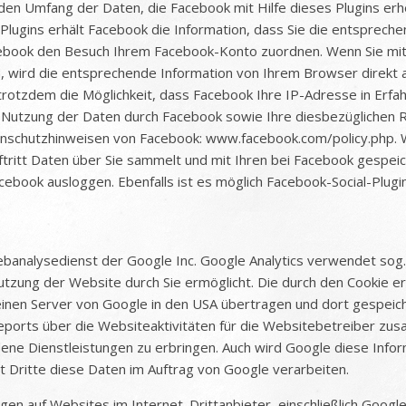
 den Umfang der Daten, die Facebook mit Hilfe dieses Plugins er
lugins erhält Facebook die Information, dass Sie die entspreche
cebook den Besuch Ihrem Facebook-Konto zuordnen. Wenn Sie mit d
wird die entsprechende Information von Ihrem Browser direkt a
t trotzdem die Möglichkeit, dass Facebook Ihre IP-Adresse in Erf
Nutzung der Daten durch Facebook sowie Ihre diesbezüglichen R
enschutzhinweisen von Facebook: www.facebook.com/policy.php. W
ritt Daten über Sie sammelt und mit Ihren bei Facebook gespeic
cebook ausloggen. Ebenfalls ist es möglich Facebook-Social-Plug
banalysedienst der Google Inc. Google Analytics verwendet sog.
utzung der Website durch Sie ermöglicht. Die durch den Cookie e
n einen Server von Google in den USA übertragen und dort gespeic
orts über die Websiteaktivitäten für die Websitebetreiber zu
ne Dienstleistungen zu erbringen. Auch wird Google diese Infor
t Dritte diese Daten im Auftrag von Google verarbeiten.
zeigen auf Websites im Internet. Drittanbieter, einschließlich Go