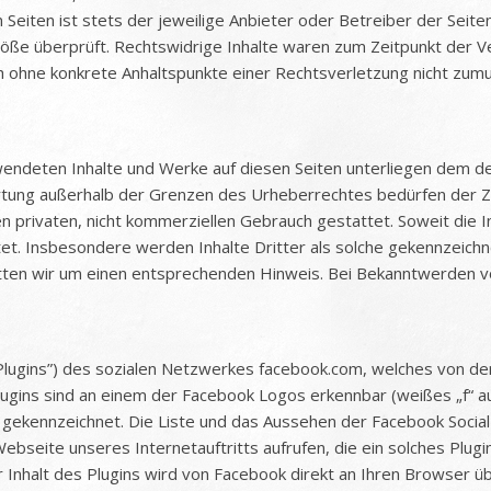
 Seiten ist stets der jeweilige Anbieter oder Betreiber der Seite
töße überprüft. Rechtswidrige Inhalte waren zum Zeitpunkt der V
edoch ohne konkrete Anhaltspunkte einer Rechtsverletzung nicht 
wendeten Inhalte und Werke auf diesen Seiten unterliegen dem de
rtung außerhalb der Grenzen des Urheberrechtes bedürfen der Zu
 privaten, nicht kommerziellen Gebrauch gestattet. Soweit die Inh
t. Insbesondere werden Inhalte Dritter als solche gekennzeichnet
ten wir um einen entsprechenden Hinweis. Bei Bekanntwerden v
Plugins”) des sozialen Netzwerkes facebook.com, welches von der F
lugins sind an einem der Facebook Logos erkennbar (weißes „f“ a
” gekennzeichnet. Die Liste und das Aussehen der Facebook Social
bseite unseres Internetauftritts aufrufen, die ein solches Plugin
 Inhalt des Plugins wird von Facebook direkt an Ihren Browser ü