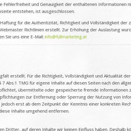
e Fehlerfreiheit und Genauigkeit der enthaltenen Informationen nic
bseite entstehen, ist ausgeschlossen.
ftung für die Authentizität, Richtigkeit und Vollständigkeit der
Webmaster Richtlinien erstellt. Zur Erhöhung der Auslastung w
en Sie uns eine E-Mail:
info@fullmarketing.at
alt erstellt. Für die Richtigkeit, Vollständigkeit und Aktualität 
 7 Abs.1 TMG für eigene Inhalte auf diesen Seiten nach den allge
rpflichtet, übermittelte oder gespeicherte fremde Informatione
Verpflichtungen zur Entfernung oder Sperrung der Nutzung von In
st jedoch erst ab dem Zeitpunkt der Kenntnis einer konkreten Re
iese Inhalte umgehend entfernen.
 Dritter, auf deren Inhalte wir keinen Einfluss haben. Deshalb k